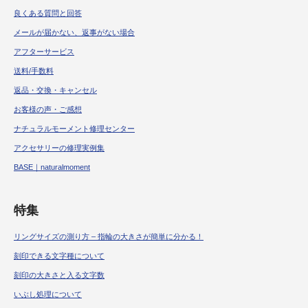
良くある質問と回答
メールが届かない、返事がない場合
アフターサービス
送料/手数料
返品・交換・キャンセル
お客様の声・ご感想
ナチュラルモーメント修理センター
アクセサリーの修理実例集
BASE｜naturalmoment
特集
リングサイズの測り方 – 指輪の大きさが簡単に分かる！
刻印できる文字種について
刻印の大きさと入る文字数
いぶし処理について