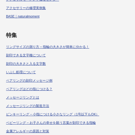
アクセサリーの修理実例集
BASE｜naturalmoment
特集
リングサイズの測り方 – 指輪の大きさが簡単に分かる！
刻印できる文字種について
刻印の大きさと入る文字数
いぶし処理について
ペアリングの刻印メッセージ例
ペアリングはどの指につける？
メッセージリングとは
メッセージリングの製造方法
ピンキーリング – 小指につける小さなリング（1号以下もOK）
ベビーリング – お子さんの幸せを願う言葉が刻印できる指輪
金属アレルギーの原因と対策