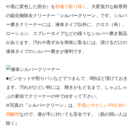
や黒に変色した部分）を
秒速で取り除く
、大変強力な銀専用
の硫化物除去クリーナー
「シルバークリーン」
です。シルバ
ー磨きクリーナーには、液体タイプ以外に、クロス（布）、
ローション、スプレータイプなどの様々なシルバー磨き製品
があります。汚れや黒ずみを簡単に取るには、浸けるだけの
液体タイプのシルバー磨きが便利です。
■ピンセットや割りバシなどでつまんで、5秒ほど浸けておき
ます。汚れがひどい時には、輝きがもどるまで、しゃぶしゃ
ぶの要領でクリーナーの中でゆすって下さい。
※写真の
「シルバークリーン」
は、
手肌にやさしいPH1.8の
弱酸性
なので、液が手に付いても安全です。（肌の弱い人は
除く）