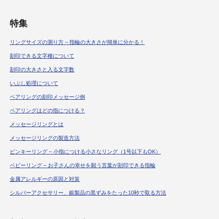
特集
リングサイズの測り方 – 指輪の大きさが簡単に分かる！
刻印できる文字種について
刻印の大きさと入る文字数
いぶし処理について
ペアリングの刻印メッセージ例
ペアリングはどの指につける？
メッセージリングとは
メッセージリングの製造方法
ピンキーリング – 小指につける小さなリング（1号以下もOK）
ベビーリング – お子さんの幸せを願う言葉が刻印できる指輪
金属アレルギーの原因と対策
シルバーアクセサリー、銀製品の黒ずみをたった10秒で取る方法