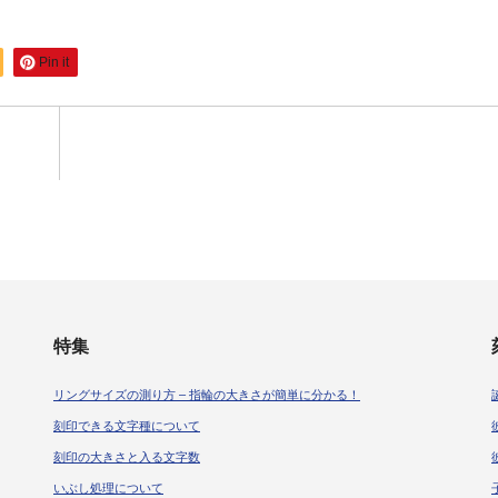
Pin it
特集
リングサイズの測り方 – 指輪の大きさが簡単に分かる！
刻印できる文字種について
刻印の大きさと入る文字数
いぶし処理について