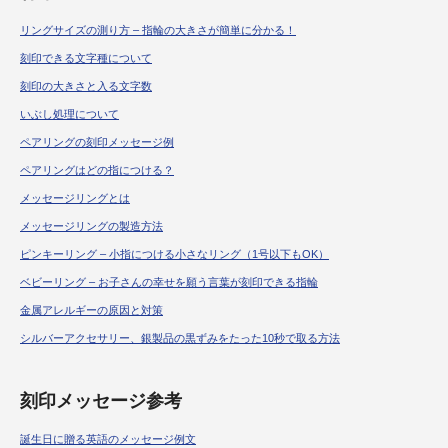
リングサイズの測り方 – 指輪の大きさが簡単に分かる！
刻印できる文字種について
刻印の大きさと入る文字数
いぶし処理について
ペアリングの刻印メッセージ例
ペアリングはどの指につける？
メッセージリングとは
メッセージリングの製造方法
ピンキーリング – 小指につける小さなリング（1号以下もOK）
ベビーリング – お子さんの幸せを願う言葉が刻印できる指輪
金属アレルギーの原因と対策
シルバーアクセサリー、銀製品の黒ずみをたった10秒で取る方法
刻印メッセージ参考
誕生日に贈る英語のメッセージ例文