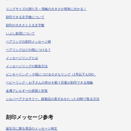
リングサイズの測り方 – 指輪の大きさが簡単に分かる！
刻印できる文字種について
刻印の大きさと入る文字数
いぶし処理について
ペアリングの刻印メッセージ例
ペアリングはどの指につける？
メッセージリングとは
メッセージリングの製造方法
ピンキーリング – 小指につける小さなリング（1号以下もOK）
ベビーリング – お子さんの幸せを願う言葉が刻印できる指輪
金属アレルギーの原因と対策
シルバーアクセサリー、銀製品の黒ずみをたった10秒で取る方法
刻印メッセージ参考
誕生日に贈る英語のメッセージ例文