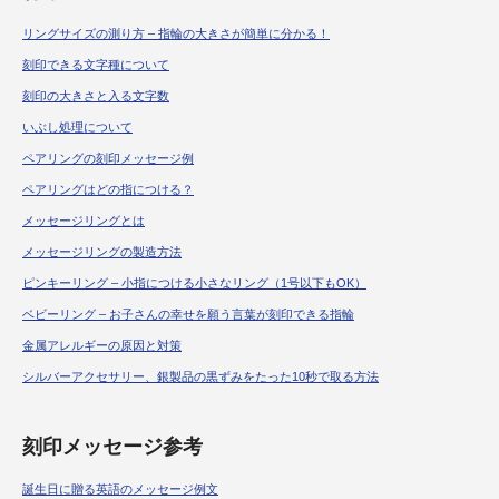
リングサイズの測り方 – 指輪の大きさが簡単に分かる！
刻印できる文字種について
刻印の大きさと入る文字数
いぶし処理について
ペアリングの刻印メッセージ例
ペアリングはどの指につける？
メッセージリングとは
メッセージリングの製造方法
ピンキーリング – 小指につける小さなリング（1号以下もOK）
ベビーリング – お子さんの幸せを願う言葉が刻印できる指輪
金属アレルギーの原因と対策
シルバーアクセサリー、銀製品の黒ずみをたった10秒で取る方法
刻印メッセージ参考
誕生日に贈る英語のメッセージ例文