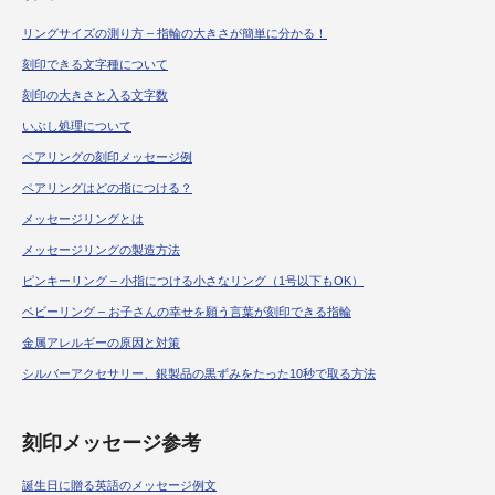
リングサイズの測り方 – 指輪の大きさが簡単に分かる！
刻印できる文字種について
刻印の大きさと入る文字数
いぶし処理について
ペアリングの刻印メッセージ例
ペアリングはどの指につける？
メッセージリングとは
メッセージリングの製造方法
ピンキーリング – 小指につける小さなリング（1号以下もOK）
ベビーリング – お子さんの幸せを願う言葉が刻印できる指輪
金属アレルギーの原因と対策
シルバーアクセサリー、銀製品の黒ずみをたった10秒で取る方法
刻印メッセージ参考
誕生日に贈る英語のメッセージ例文