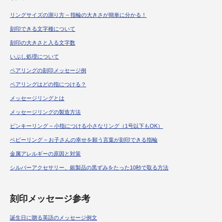
リングサイズの測り方 – 指輪の大きさが簡単に分かる！
刻印できる文字種について
刻印の大きさと入る文字数
いぶし処理について
ペアリングの刻印メッセージ例
ペアリングはどの指につける？
メッセージリングとは
メッセージリングの製造方法
ピンキーリング – 小指につける小さなリング（1号以下もOK）
ベビーリング – お子さんの幸せを願う言葉が刻印できる指輪
金属アレルギーの原因と対策
シルバーアクセサリー、銀製品の黒ずみをたった10秒で取る方法
刻印メッセージ参考
誕生日に贈る英語のメッセージ例文