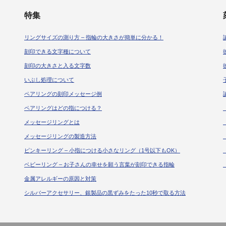
特集
リングサイズの測り方 – 指輪の大きさが簡単に分かる！
刻印できる文字種について
刻印の大きさと入る文字数
いぶし処理について
ペアリングの刻印メッセージ例
ペアリングはどの指につける？
メッセージリングとは
メッセージリングの製造方法
ピンキーリング – 小指につける小さなリング（1号以下もOK）
ベビーリング – お子さんの幸せを願う言葉が刻印できる指輪
金属アレルギーの原因と対策
シルバーアクセサリー、銀製品の黒ずみをたった10秒で取る方法