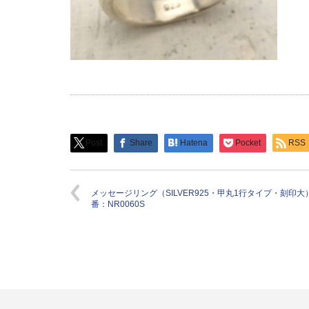
Post
Share
Hatena
Pocket
RSS
メッセージリング（SILVER925・甲丸1行タイプ・刻印大
番：NR0060S