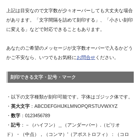
上記は目安なので文字数が少々オーバーしても大丈夫な場合
があります。「文字間隔を詰めて刻印する」、「小さい刻印
に変える」などで対応できることもあります。
あなたのご希望のメッセージが文字数オーバーで入るかどう
かご不安なら、いつでもお気軽に
お問合せ
ください。
刻印できる文字・記号・マーク
・以下の文字種類が刻印可能です。字体はゴジック体です。
・
英大文字
：ABCDEFGHIJKLMNOPQRSTUVWXYZ
・
数字
：0123456789
・
記号
：－（ハイフン）＿（アンダーバー）.（ピリオ
ド）・（中点），（コンマ）’（アポストロフィ）：（コロ