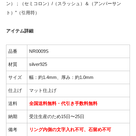
ン）；（セミコロン）/（スラッシュ）＆（アンパーサン
ト）”（引用符）
アイテム詳細
品番
NR0009S
材質
silver925
サイズ
幅：約1.4mm、厚み：約1.0mm
仕上げ
マット仕上げ
送料
全国送料無料・代引き手数料無料
納期
受注生産のため15日〜25日
備考
リング内側の文字入れ不可、石留め不可