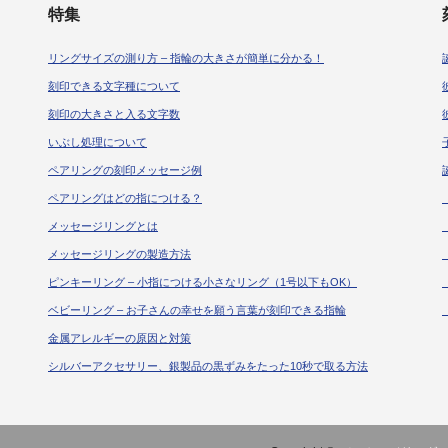
特集
リングサイズの測り方 – 指輪の大きさが簡単に分かる！
刻印できる文字種について
刻印の大きさと入る文字数
いぶし処理について
ペアリングの刻印メッセージ例
ペアリングはどの指につける？
メッセージリングとは
メッセージリングの製造方法
ピンキーリング – 小指につける小さなリング（1号以下もOK）
ベビーリング – お子さんの幸せを願う言葉が刻印できる指輪
金属アレルギーの原因と対策
シルバーアクセサリー、銀製品の黒ずみをたった10秒で取る方法