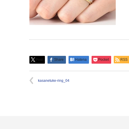
Post
Share
Hatena
Pocket
RSS
kasanetuke-ring_04