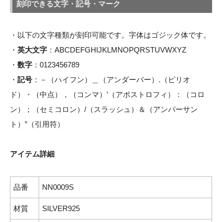
・以下の文字種類が刻印可能です。字体はゴジック体です。
・
英大文字
：ABCDEFGHIJKLMNOPQRSTUVWXYZ
・
数字
：0123456789
・
記号
：－（ハイフン）＿（アンダーバー）.（ピリオ
ド）・（中点），（コンマ）’（アポストロフィ）：（コロ
ン）；（セミコロン）/（スラッシュ）＆（アンパーサン
ト）”（引用符）
アイテム詳細
品番
NN0009S
材質
SILVER925
サイズ
縦横：約7.5×10mm、厚み：1.4mm