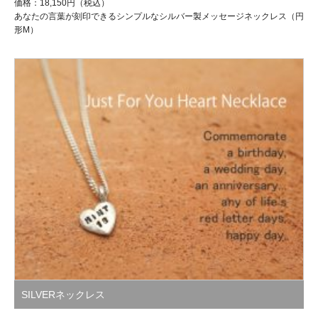
形M）
SILVERネックレス
メッセージネックレス（SV925・ハート形S・刻印小） 品番：