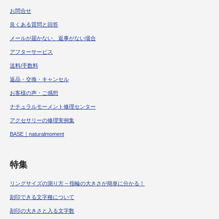
良くある質問と回答
メールが届かない、返事がない場合
アフターサービス
送料/手数料
返品・交換・キャンセル
お客様の声・ご感想
ナチュラルモーメント修理センター
アクセサリーの修理実例集
BASE｜naturalmoment
特集
リングサイズの測り方 – 指輪の大きさが簡単に分かる！
刻印できる文字種について
刻印の大きさと入る文字数
いぶし処理について