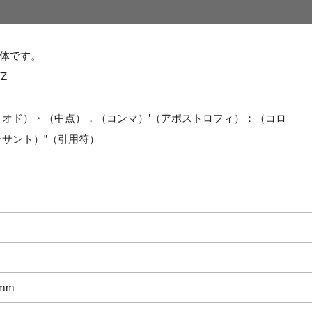
体です。
Z
リオド）・（中点），（コンマ）’（アポストロフィ）：（コロ
サント）”（引用符）
mm