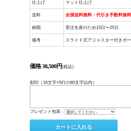
仕上げ
マット仕上げ
送料
全国送料無料・代引き手数料無
納期
受注生産のため15日〜25日
備考
スライド式アジャスター付きボ
価格 38,500円
(税込)
刻印（16文字×5行の80文字以内）
プレゼント包装：