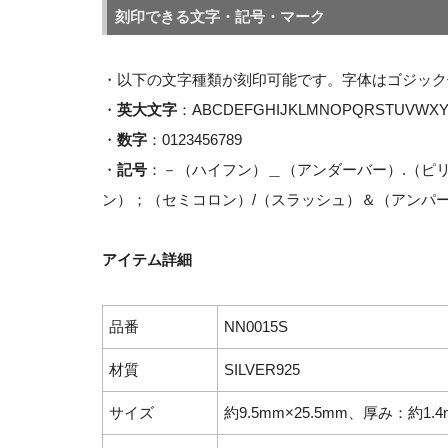
刻印できる文字・記号・マーク
・以下の文字種類が刻印可能です。字体はゴジック
・
英大文字
：ABCDEFGHIJKLMNOPQRSTUVWXY
・
数字
：0123456789
・
記号
：－（ハイフン）＿（アンダーバー）.（ピ
ン）；（セミコロン）/（スラッシュ）＆（アンパー
アイテム詳細
品番
NN0015S
材質
SILVER925
サイズ
約9.5mm×25.5mm、厚み：約1.4