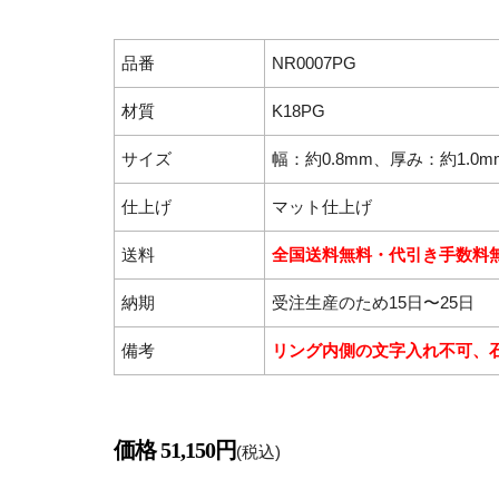
品番
NR0007PG
材質
K18PG
サイズ
幅：約0.8mm、厚み：約1.0m
仕上げ
マット仕上げ
送料
全国送料無料・代引き手数料
納期
受注生産のため15日〜25日
備考
リング内側の文字入れ不可、
価格 51,150円
(税込)