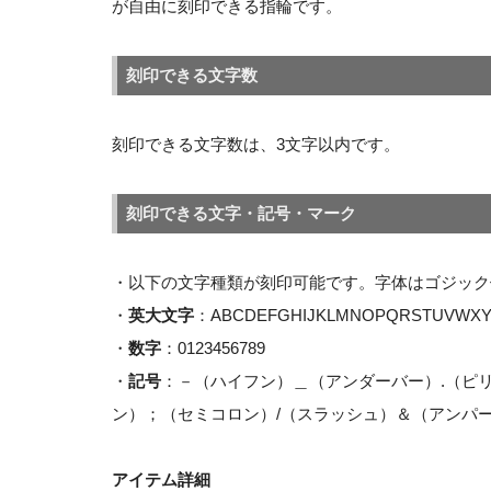
が自由に刻印できる指輪です。
刻印できる文字数
刻印できる文字数は、3文字以内です。
刻印できる文字・記号・マーク
・以下の文字種類が刻印可能です。字体はゴジック
・
英大文字
：ABCDEFGHIJKLMNOPQRSTUVWXY
・
数字
：0123456789
・
記号
：－（ハイフン）＿（アンダーバー）.（ピ
ン）；（セミコロン）/（スラッシュ）＆（アンパー
アイテム詳細