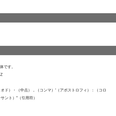
体です。
Z
リオド）・（中点），（コンマ）’（アポストロフィ）：（コロ
サント）”（引用符）