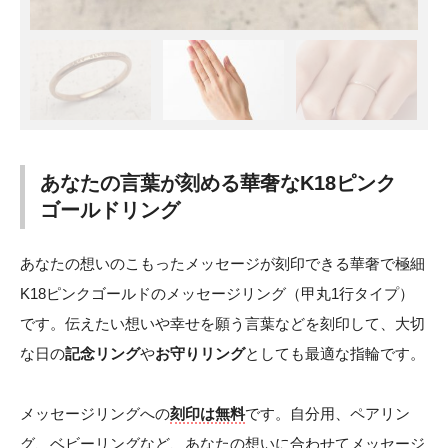
あなたの言葉が刻める華奢なK18ピンク
ゴールドリング
あなたの想いのこもったメッセージが刻印できる華奢で極細
K18ピンクゴールドのメッセージリング（甲丸1行タイプ）
です。伝えたい想いや幸せを願う言葉などを刻印して、大切
な日の
記念リング
や
お守りリング
としても最適な指輪です。
メッセージリングへの
刻印は無料
です。自分用、ペアリン
グ、ベビーリングなど、あなたの想いに合わせてメッセージ