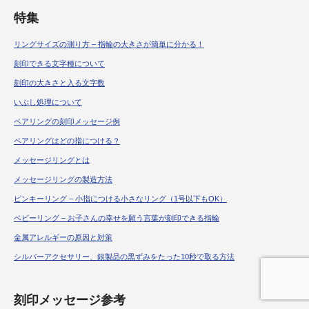
特集
リングサイズの測り方 – 指輪の大きさが簡単に分かる！
刻印できる文字種について
刻印の大きさと入る文字数
いぶし処理について
ペアリングの刻印メッセージ例
ペアリングはどの指につける？
メッセージリングとは
メッセージリングの製造方法
ピンキーリング – 小指につける小さなリング（1号以下もOK）
ベビーリング – お子さんの幸せを願う言葉が刻印できる指輪
金属アレルギーの原因と対策
シルバーアクセサリー、銀製品の黒ずみをたった10秒で取る方法
刻印メッセージ参考