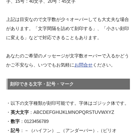
字、15号：40文字、20号：45文字
上記は目安なので文字数が少々オーバーしても大丈夫な場合
があります。「文字間隔を詰めて刻印する」、「小さい刻印
に変える」などで対応できることもあります。
あなたのご希望のメッセージが文字数オーバーで入るかどう
かご不安なら、いつでもお気軽に
お問合せ
ください。
刻印できる文字・記号・マーク
・以下の文字種類が刻印可能です。字体はゴジック体です。
・
英大文字
：ABCDEFGHIJKLMNOPQRSTUVWXYZ
・
数字
：0123456789
・
記号
：－（ハイフン）＿（アンダーバー）.（ピリオ