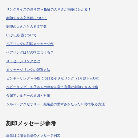
リングサイズの測り方 – 指輪の大きさが簡単に分かる！
刻印できる文字種について
刻印の大きさと入る文字数
いぶし処理について
ペアリングの刻印メッセージ例
ペアリングはどの指につける？
メッセージリングとは
メッセージリングの製造方法
ピンキーリング – 小指につける小さなリング（1号以下もOK）
ベビーリング – お子さんの幸せを願う言葉が刻印できる指輪
金属アレルギーの原因と対策
シルバーアクセサリー、銀製品の黒ずみをたった10秒で取る方法
刻印メッセージ参考
誕生日に贈る英語のメッセージ例文