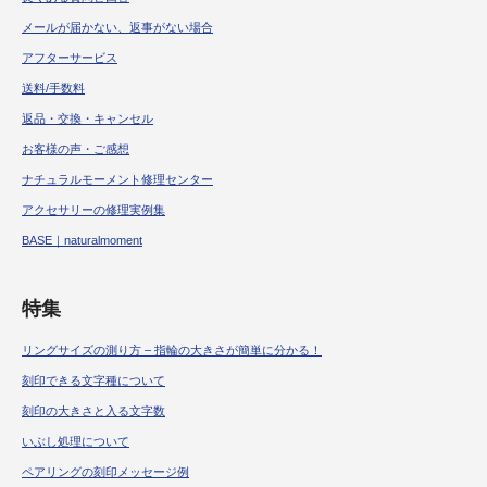
メールが届かない、返事がない場合
アフターサービス
送料/手数料
返品・交換・キャンセル
お客様の声・ご感想
ナチュラルモーメント修理センター
アクセサリーの修理実例集
BASE｜naturalmoment
特集
リングサイズの測り方 – 指輪の大きさが簡単に分かる！
刻印できる文字種について
刻印の大きさと入る文字数
いぶし処理について
ペアリングの刻印メッセージ例